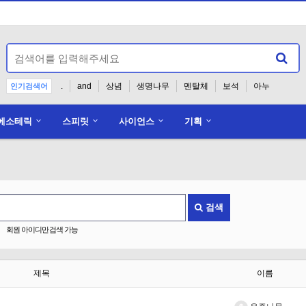
.
and
상념
생명나무
멘탈체
보석
아누
인기검색어
에소테릭
스피릿
사이언스
기획
홈페이지 준비중입니다.
검색
회원 아이디만 검색 가능
제목
이름