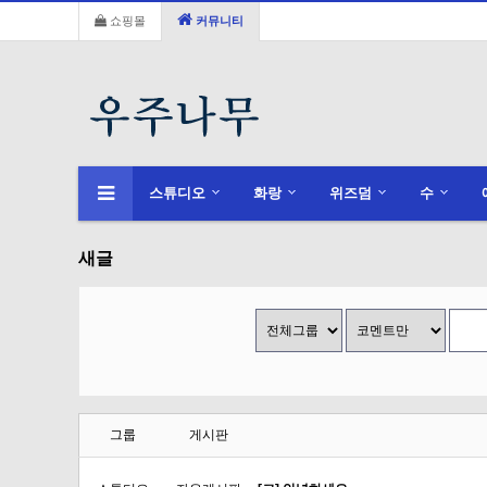
쇼핑몰
커뮤니티
스튜디오
화랑
위즈덤
수
새글
그룹
게시판