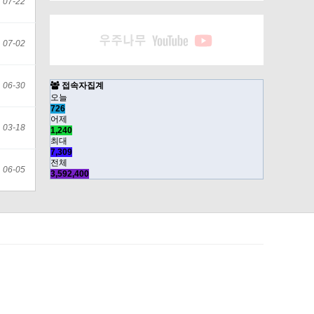
07-22
07-02
06-30
접속자집계
오늘
726
어제
03-18
1,240
최대
7,309
전체
06-05
3,592,400