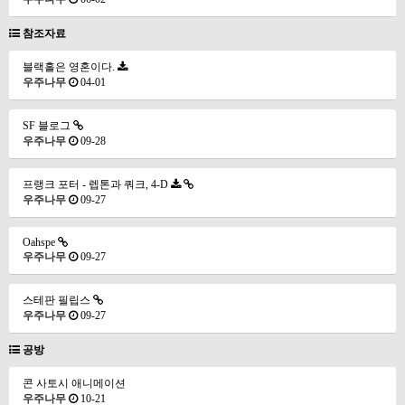
참조자료
블랙홀은 영혼이다.
우주나무
04-01
SF 블로그
우주나무
09-28
프랭크 포터 - 렙톤과 쿼크, 4-D
우주나무
09-27
Oahspe
우주나무
09-27
스테판 필립스
우주나무
09-27
공방
콘 사토시 애니메이션
우주나무
10-21