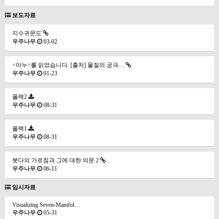
보도자료
지수귀문도
우주나무
03-02
<아누>를 읽었습니다. [출처] 물질의 궁극…
우주나무
01-23
폴랙2
우주나무
08-31
폴랙1
우주나무
08-31
붓다의 가르침과 그에 대한 의문 2
우주나무
06-11
임시자료
Visualizing Seven-Manifol…
우주나무
05-31