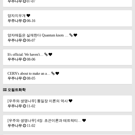
우주나무
07-07
양자지우개
우주나무
06-16
양자매듭은 실재한다 Quantum knots …
우주나무
06-07
It's official: We haven't…
우주나무
08-06
CERN's about to make an a…
우주나무
08-05
오컬트화학
[우주와 생명나무] 통일장 이론의 역사
우주나무
11-02
[우주와 생명나무] 4장. 초끈이론과 테트락티…
우주나무
11-02