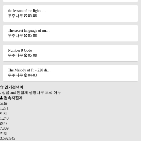
the lesson of the lights …
우주나무
05-08
The secret language of nu…
우주나무
05-08
Number 9 Code
우주나무
05-08
The Melody of Pi - 226 di…
우주나무
04-03
인기검색어
.
상념
and
멘탈체
생명나무
보석
아누
접속자집계
오늘
1,271
어제
1,240
최대
7,309
전체
3,592,945